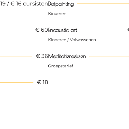
19 / € 16 cursisten
Dotpainting
Kinderen
€ 60
Encaustic art
Kinderen / Volwassenen
€ 36
Meditatiereeksen
Groepstarief
€ 18