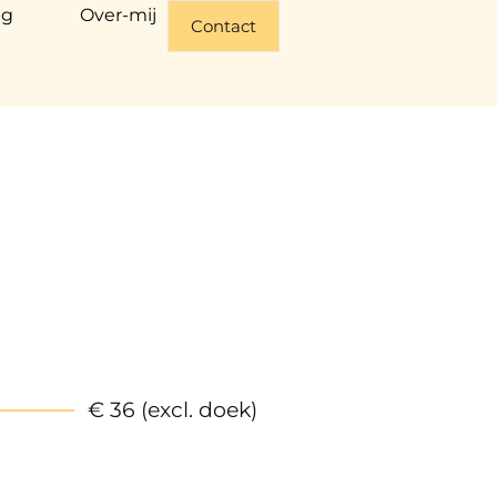
ng
Over-mij
Contact
€ 36 (excl. doek)